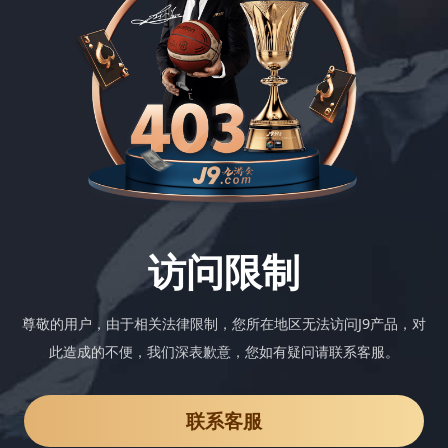
访问限制
尊敬的用户，由于相关法律限制，您所在地区无法访问J9产品，对
此造成的不便，我们深表歉意，您如有疑问请联系客服。
联系客服